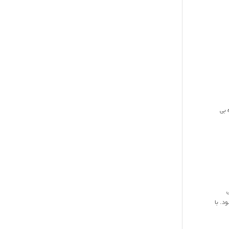
 بی
د. با