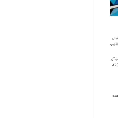
اصلی
د پلی
ب آن
ن ها
اده