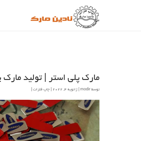
مارک پلی استر | تولید مارک 
توسط
modir
| ژانویه 4, 2022 |
چاپ فلزات
|