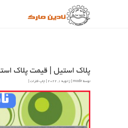
پلاک استیل | قیمت پلاک است
توسط
modir
| ژانویه 1, 2022 |
چاپ فلزات
|