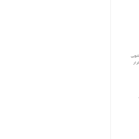
شویی
رار