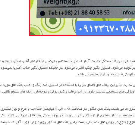
میایی این فلز بستگی دارند. آلیاژ استیل یا استنلس، ترکیبی از فلزهای آهن، نیکل، کروم و م
یر تولید می‌شود. استیل بگیر جذب آهنربا می‌شود، در حالیکه استیل نگیر جذب آهنربا نمی‌شود.
لودگی هوا و باد و باران مقاوم می باشد.
ندارد. بنابراین، پلاک های فضای باز را با استفاده از استیل ضد زنگ و اغلب پلاک های مورد ا
 ویژگی های شیمیایی منحصر بفرد، در انواع مات و کدر، براق و درخشان، رنگ های متنوع طلایی، ن
ظاهر درخشان و جذاب پلاک های استنلس مورد توجه بسیاری از مشتری ها می باشد. پلاک های مذکور در ضخامت 0/5 الی 6 میلیمتر، متناسب با طر
تولید می‌شوند. اندازه ی طول و عرض این پلاک ها محدودیتی ندارد و متناسب با نیاز مشتری از 2 سانتی متر الی 125 در 225 سانتی متر قابل اجر
طوح و تنوع در روش های نصب می باشد. یعنی پلاک های مذکور روی دیوار، چوب، آجرنما، شیشه، 